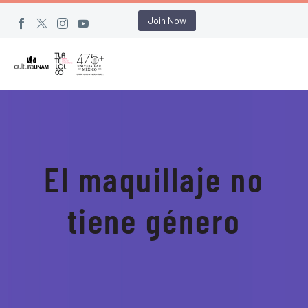
Join Now
El maquillaje no
tiene género