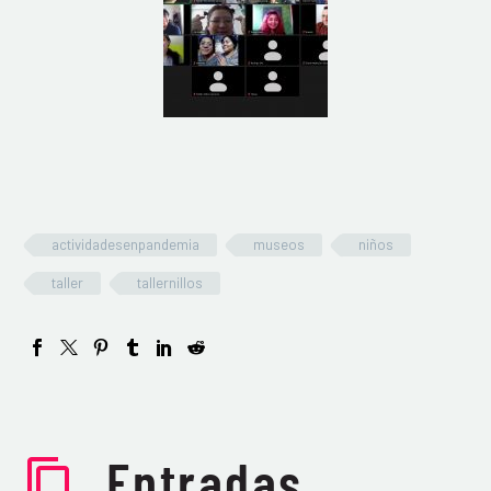
actividadesenpandemia
museos
niños
taller
tallernillos
Entradas