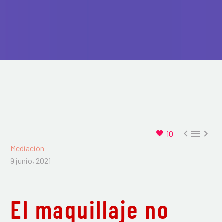



10
Mediación
9 junio, 2021
El maquillaje no