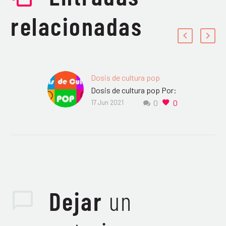
relacionadas
Dosis de cultura pop
Dosis de cultura pop Por:
17 Jun 2021
0
0
Manuel Sánchez Cada vez
que abrimos nuestros
celulares para revisar algo
es muy común…
Dejar
un