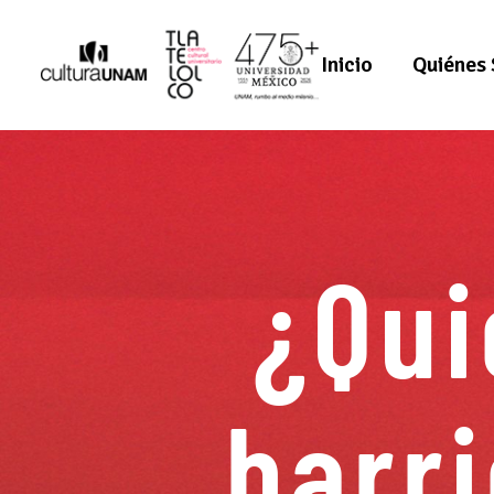
Inicio
Quiénes
¿Qui
barr