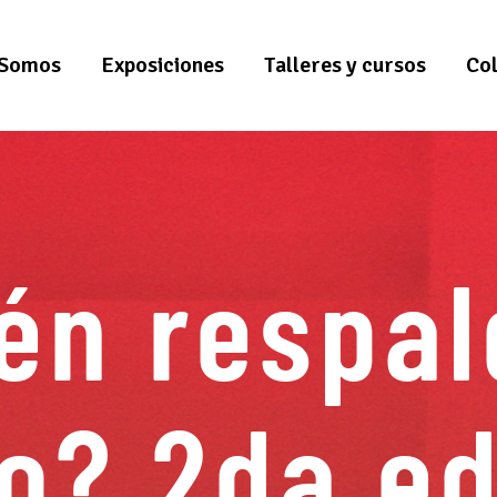
 Somos
Exposiciones
Talleres y cursos
Co
én respal
io? 2da ed