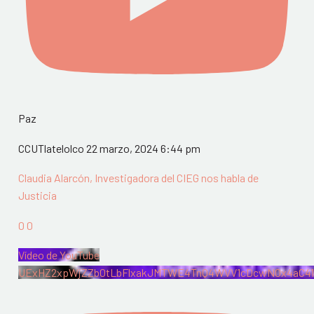
Paz
CCUTlatelolco
22 marzo, 2024 6:44 pm
Claudia Alarcón, Investigadora del CIEG nos habla de
Justicia
0
0
Vídeo de YouTube
UExHZ2xpWjZZb0tLbFlxakJMTWE4TnQ4WVV1cDcwN0x4aC4