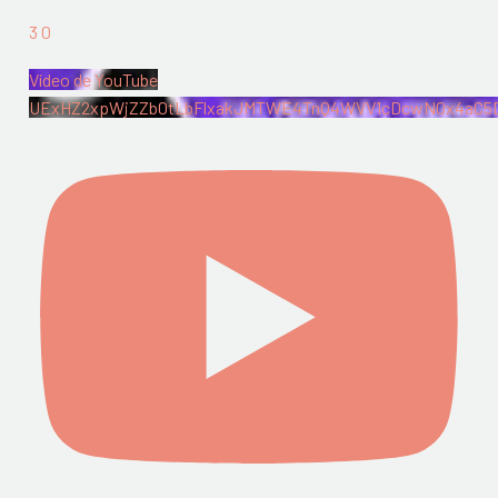
3
0
Vídeo de YouTube
UExHZ2xpWjZZb0tLbFlxakJMTWE4TnQ4WVV1cDcwN0x4aC5