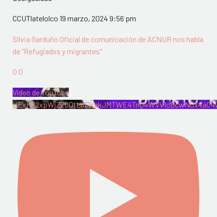
CCUTlatelolco
19 marzo, 2024 9:56 pm
Silvia Garduño Oficial de comunicación de ACNUR nos habla
de "Refugiadxs y migrantes"
0
0
Vídeo de YouTube
UExHZ2xpWjZZb0tLbFlxakJMTWE4TnQ4WVV1cDcwN0x4aC4