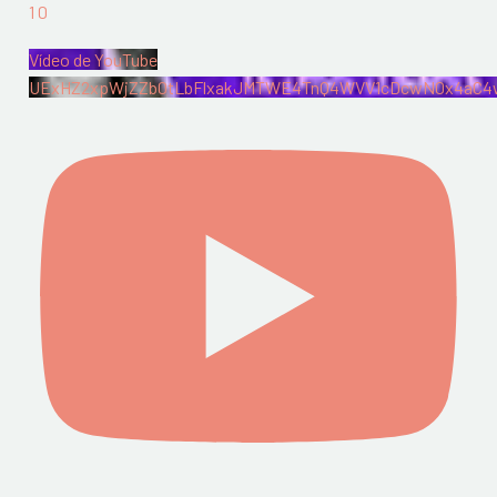
1
0
Vídeo de YouTube
UExHZ2xpWjZZb0tLbFlxakJMTWE4TnQ4WVV1cDcwN0x4aC