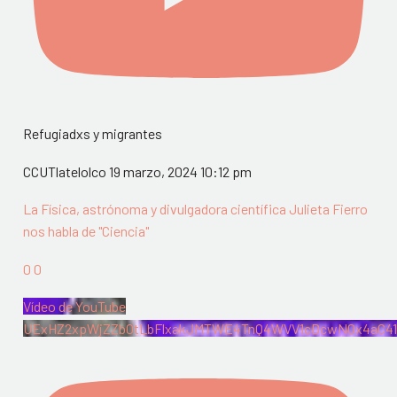
Refugiadxs y migrantes
CCUTlatelolco
19 marzo, 2024 10:12 pm
La Física, astrónoma y divulgadora científica Julieta Fierro
nos habla de "Ciencia"
0
0
Vídeo de YouTube
UExHZ2xpWjZZb0tLbFlxakJMTWE4TnQ4WVV1cDcwN0x4aC41