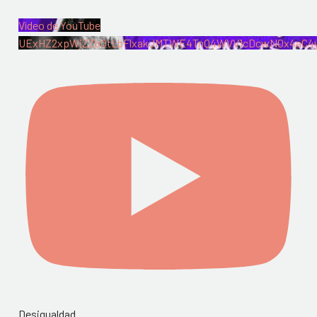
Vídeo de YouTube
UExHZ2xpWjZZb0tLbFlxakJMTWE4TnQ4WVV1cDcwN0x4aC4
Desigualdad