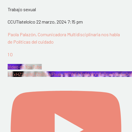
Trabajo sexual
CCUTlatelolco
22 marzo, 2024 7:15 pm
Paola Palazón, Comunicadora Multidisciplinaria nos habla
de Políticas del cuidado
1
0
Vídeo de YouTube
UExHZ2xpWjZZb0tLbFlxakJMTWE4TnQ4WVV1cDcwN0x4aC