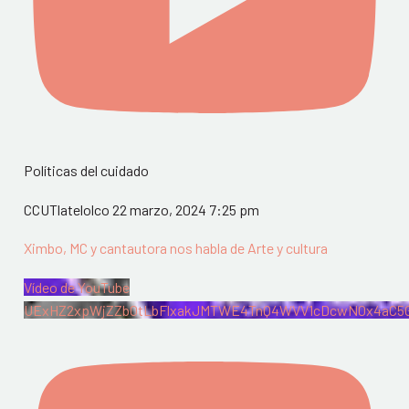
Políticas del cuidado
CCUTlatelolco
22 marzo, 2024 7:25 pm
Ximbo, MC y cantautora nos habla de Arte y cultura
Vídeo de YouTube
UExHZ2xpWjZZb0tLbFlxakJMTWE4TnQ4WVV1cDcwN0x4aC