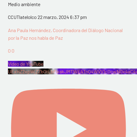
Medio ambiente
CCUTlatelolco
22 marzo, 2024 6:37 pm
Ana Paula Hernández, Coordinadora del Diálogo Nacional
por la Paz nos habla de Paz
0
0
Vídeo de YouTube
UExHZ2xpWjZZb0tLbFlxakJMTWE4TnQ4WVV1cDcwN0x4aC