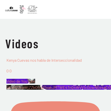
Videos
Kenya Cuevas nos habla de Interseccionalidad
0
0
Vídeo de YouTube
UExHZ2xpWjZZb0tLbFlxakJMTWE4TnQ4WVV1cDcwN0x4aC4