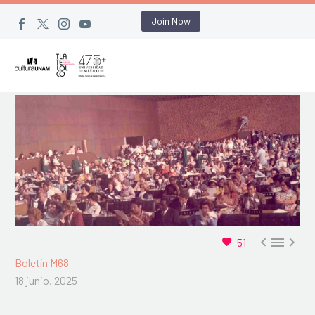
Join Now



51
Boletín M68
18 junio, 2025