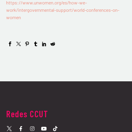
https://www.unwomen.org/es/how-we-
work/intergovernmental-support/world-conferences-on-
women
Redes CCUT