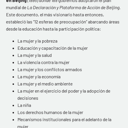
en Beijing
(1995) donde 189 gobiernos adoptaron el plan
mundial de
La Declaración y Plataforma de Acción de Beijing.
Este documento, el más visionario hasta entonces,
estableció las “12 esferas de preocupación” abarcando áreas
desde la educación hasta la participación política:
La mujer y la pobreza
Educación y capacitación de la mujer
La mujer y la salud
La violencia contra la mujer
La mujer y los conflictos armados
La mujer y la economía
La mujer y el medio ambiente
La mujer en el ejercicio del poder y la adopción de
decisiones
La niña
Los derechos humanos de la mujer
Mecanismos institucionales para el adelanto de la
mujer